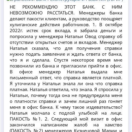
НЕ РЕКОММЕНДУЮ ЭТОТ БАНК. С НИМ
НЕВОЗМОЖНО РАССТАТЬСЯ. Менеджеры банка
делают пакости клиентам, а руководство поощряет
хулиганские действия работников. 1. В октябре
2022г. истек срок вклада, я забрала деньги и
попросила у менеджера Натальи Овод справку об
отсутствии открытых счетов и вкладов. Менеджер
Наталья сказала, что для получения справки
нужно подать заявление и ждать ответа от банка,
что я и сделала. Спустя некоторое время мне
позвонили из банка и пригласили прийти в офис.
В офисе менеджер Наталья выдала мне
письменный ответ, что справка является платной.
Я уточнила у Натальи знала ли она что справка
платная. Наталья ответила, что знала. Я спросила у
Натальи, почему тогда она не предупредила меня
о платности справки и зачем лишний раз гоняет
меня в офис банка. К чему такое издевательство?
Наталья молчала с подлой улыбкой на лице.
ПАКОСТЬ №1. 2. Следующий мой визит в офис
закончился написанием жалоб на хамство
(ПАКОСТЬ №2) менеджеров Кузнецовой Марии и