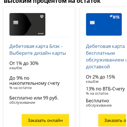
высоким процентом на остаток
Т-Банк (Тинькофф)
ВТБ
Дебетовая карта Блэк -
Дебетовая карта 
лицензия № 2673
лицензия № 1000
Выберите дизайн карты
бесплатным
обслуживанием 
От 1% до 30%
доставкой
кэшбэк
От 2% до 15%
До 9% по
кэшбэк
накопительному счету
% на остаток
13% по ВТБ-Счету
% на остаток
Бесплатно или 99 руб.
Бесплатно
обслуживание
обслуживание
Заказать онлайн
Заказать 