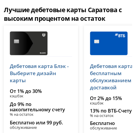
Лучшие дебетовые карты Саратова с
высоким процентом на остаток
Т-Банк (Тинькофф)
ВТБ
Дебетовая карта Блэк -
Дебетовая карта
лицензия № 2673
лицензия № 1000
Выберите дизайн
бесплатным
карты
обслуживанием
доставкой
От 1% до 30%
кэшбэк
От 2% до 15%
кэшбэк
До 9% по
накопительному счету
13% по ВТБ-Счету
% на остаток
% на остаток
Бесплатно или 99 руб.
Бесплатно
обслуживание
обслуживание